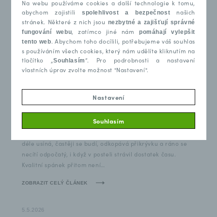
Na webu používáme cookies a další technologie k tomu,
abychom zajistili
našich
spolehlivost a bezpečnost
stránek. Některé z nich jsou
nezbytné a zajišťují správné
, zatímco jiné nám
fungování webu
pomáhají vylepšit
. Abychom toho docílili, potřebujeme váš souhlas
tento web
s používáním všech cookies, který nám udělíte kliknutím na
tlačítko „
“. Pro podrobnosti a nastavení
Souhlasím
vlastních úprav zvolte možnost "Nastavení".
10.6.2026
Tropické noci a spánek: jak
Nastavení
zvládnout horko v ložnici
Souhlasím
Horké letní noci dokážou spánek výrazně zhoršit. Člověk
déle usíná, častěji se budí, odkopává přikrývku a ráno se
necítí odpočatý, i když v posteli strávil dostatek času.
Kvalitní spánek přitom není…
ZOBRAZIT CELÝ ČLÁNEK
5.5.2026