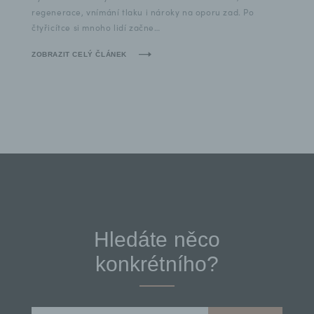
regenerace, vnímání tlaku i nároky na oporu zad. Po
čtyřicítce si mnoho lidí začne…
ZOBRAZIT CELÝ ČLÁNEK
Hledáte něco
konkrétního?