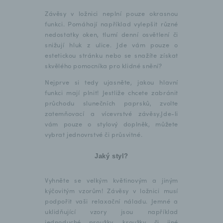
Závěsy v ložnici neplní pouze okrasnou
funkci. Pomáhají například vylepšit různé
nedostatky oken, tlumí denní osvětlení či
snižují hluk z ulice. Jde vám pouze o
estetickou stránku nebo se snažíte získat
skvělého pomocníka pro klidné snění?
Nejprve si tedy ujasněte, jakou hlavní
funkci mají plnit! Jestliže chcete zabránit
průchodu slunečních paprsků, zvolte
zatemňovací a vícevrstvé závěsy.Jde-li
vám pouze o stylový doplněk, můžete
vybrat jednovrstvé či průsvitné.
Jaký styl?
Vyhněte se velkým květinovým a jiným
kýčovitým vzorům! Závěsy v ložnici musí
podpořit vaši relaxační náladu. Jemné a
uklidňující vzory jsou například
jednoduché proužky, kroužky či jiné