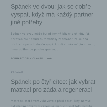
Spánek ve dvou: jak se dobře
vyspat, když má každý partner
jiné potřeby
Spánek ve dvou může být příjemný, blízký a uklidňující.
Zároveň ale nemusí automaticky znamenat, že se oba
partneři opravdu dobře vyspí. Každý člověk má jinou váhu,
jinou oblíbenou polohu spánku,…
ZOBRAZIT CELÝ ČLÁNEK
16.4.2026
Spánek po čtyřicítce: jak vybrat
matraci pro záda a regeneraci
Matrace, která vám vyhovovala před deseti lety, nemusí
být ideální navždy. S věkem se mění citlivost těla, kvalita