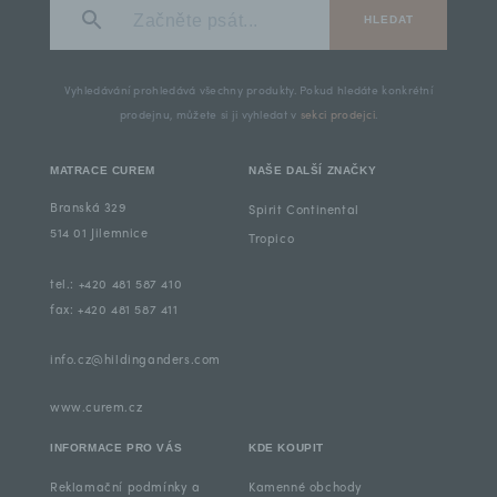
HLEDAT
Vyhledávání prohledává všechny produkty. Pokud hledáte konkrétní
prodejnu, můžete si ji vyhledat v
sekci prodejci
.
MATRACE CUREM
NAŠE DALŠÍ ZNAČKY
Branská 329
Spirit Continental
514 01 Jilemnice
Tropico
tel.: +420 481 587 410
fax: +420 481 587 411
info.cz@hildinganders.com
www.curem.cz
INFORMACE PRO VÁS
KDE KOUPIT
Reklamační podmínky a
Kamenné obchody