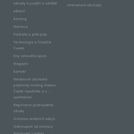
návody k použití a údržbě
Internetové obchody
eKlient
Katalog
Matrace
Polštáře a přikrývky
Technologie a filozofie
Curem
Dny zdravého spaní
Magazín
Kontakt
Všeobecné obchodní
podmínky Hilding Anders
Česká republika a.s. -
spotřebitel
Registrace prodloužené
záruky
Ochrana osobních údajů
Odstoupení od smlouvy
Nastavení cookies