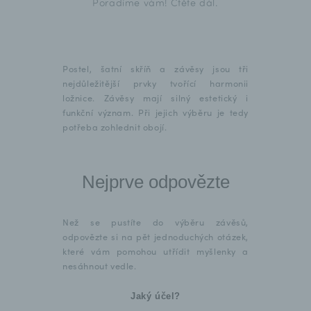
Poradíme vám! Čtěte dál.
Postel, šatní skříň a závěsy jsou tři
nejdůležitější prvky tvořící harmonii
ložnice. Závěsy mají silný estetický i
funkční význam. Při jejich výběru je tedy
potřeba zohlednit obojí.
Nejprve odpovězte
Než se pustíte do výběru závěsů,
odpovězte si na pět jednoduchých otázek,
které vám pomohou utřídit myšlenky a
nesáhnout vedle.
Jaký účel?