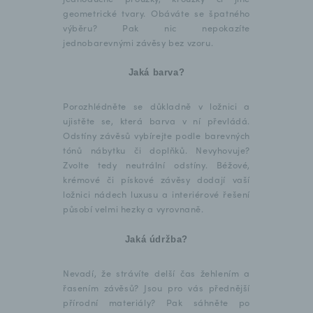
geometrické tvary. Obáváte se špatného
výběru? Pak nic nepokazíte
jednobarevnými závěsy bez vzoru.
Jaká barva?
Porozhlédněte se důkladně v ložnici a
ujistěte se, která barva v ní převládá.
Odstíny závěsů vybírejte podle barevných
tónů nábytku či doplňků. Nevyhovuje?
Zvolte tedy neutrální odstíny. Béžové,
krémové či pískové závěsy dodají vaší
ložnici nádech luxusu a interiérové řešení
působí velmi hezky a vyrovnaně.
Jaká údržba?
Nevadí, že strávíte delší čas žehlením a
řasením závěsů? Jsou pro vás přednější
přírodní materiály? Pak sáhněte po