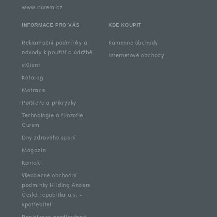
www.curem.cz
INFORMACE PRO VÁS
KDE KOUPIT
Reklamační podmínky a
Kamenné obchody
návody k použití a údržbě
Internetové obchody
eKlient
Katalog
Matrace
Polštáře a přikrývky
Technologie a filozofie
Curem
Dny zdravého spaní
Magazín
Kontakt
Všeobecné obchodní
podmínky Hilding Anders
Česká republika a.s. -
spotřebitel
Registrace prodloužené