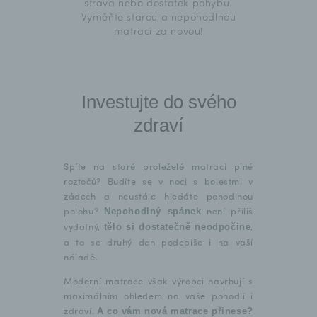
strava nebo dostatek pohybu.
Vyměňte starou a nepohodlnou
matraci za novou!
Investujte do svého
zdraví
Spíte na staré proleželé matraci plné
roztočů? Budíte se v noci s bolestmi v
zádech a neustále hledáte pohodlnou
polohu?
není příliš
Nepohodlný spánek
vydatný,
,
tělo si dostatečně neodpočine
a to se druhý den podepíše i na vaší
náladě.
Moderní matrace však výrobci navrhují s
maximálním ohledem na vaše pohodlí i
zdraví.
A co vám nová matrace přinese?