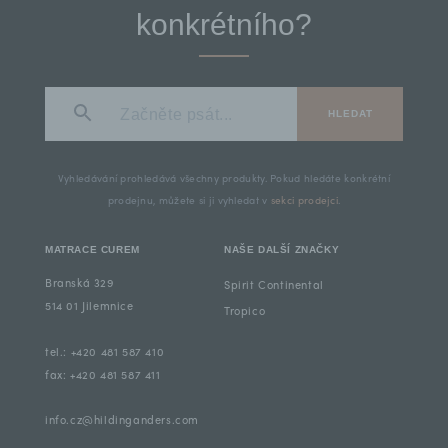
konkrétního?
HLEDAT
Vyhledávání prohledává všechny produkty. Pokud hledáte konkrétní
prodejnu, můžete si ji vyhledat v
sekci prodejci
.
MATRACE CUREM
NAŠE DALŠÍ ZNAČKY
Branská 329
Spirit Continental
514 01 Jilemnice
Tropico
tel.: +420 481 587 410
fax: +420 481 587 411
info.cz@hildinganders.com