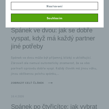
Nastavení
ZOBRAZIT CELÝ ČLÁNEK
Souhlasím
5.5.2026
Spánek ve dvou: jak se dobře
vyspat, když má každý partner
jiné potřeby
Spánek ve dvou může být příjemný, blízký a uklidňující.
Zároveň ale nemusí automaticky znamenat, že se oba
partneři opravdu dobře vyspí. Každý člověk má jinou váhu,
jinou oblíbenou polohu spánku,…
ZOBRAZIT CELÝ ČLÁNEK
16.4.2026
Spánek po čtyřicítce: jak vybrat