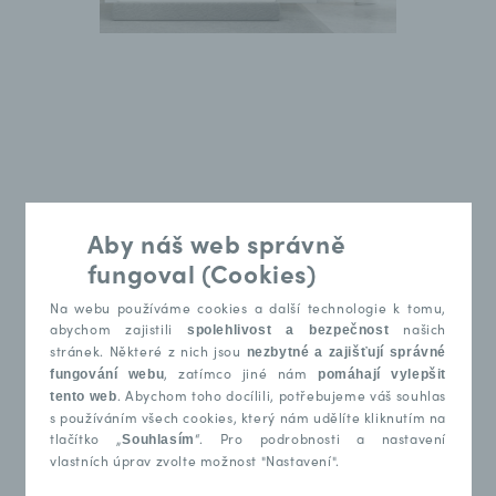
Aby náš web správně
fungoval (Cookies)
10.6.2026
Na webu používáme cookies a další technologie k tomu,
Tropické noci a spánek: jak
abychom zajistili
našich
spolehlivost a bezpečnost
stránek. Některé z nich jsou
zvládnout horko v ložnici
nezbytné a zajišťují správné
, zatímco jiné nám
fungování webu
pomáhají vylepšit
. Abychom toho docílili, potřebujeme váš souhlas
tento web
Horké letní noci dokážou spánek výrazně zhoršit. Člověk
s používáním všech cookies, který nám udělíte kliknutím na
déle usíná, častěji se budí, odkopává přikrývku a ráno se
tlačítko „
“. Pro podrobnosti a nastavení
Souhlasím
necítí odpočatý, i když v posteli strávil dostatek času.
vlastních úprav zvolte možnost "Nastavení".
Kvalitní spánek přitom není…