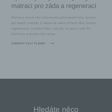
matraci pro záda a regeneraci
Matrace, která vám vyhovovala před deseti lety, nemusí
být ideální navždy. S věkem se mění citlivost těla, kvalita
regenerace, vnímání tlaku i nároky na oporu zad. Po
čtyřicítce si mnoho lidí začne…
ZOBRAZIT CELÝ ČLÁNEK
Hledáte něco