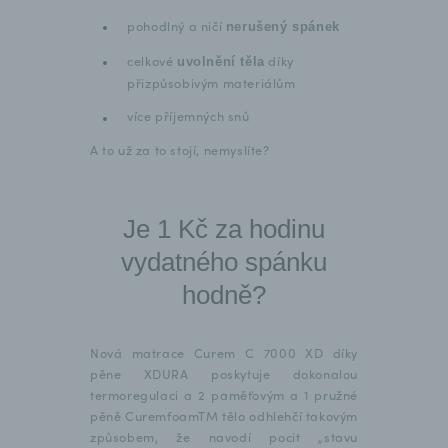
pohodlný a ničí
nerušený spánek
celkové
díky
uvolnění těla
přizpůsobivým materiálům
více příjemných snů
A to už za to stojí, nemyslíte?
Je 1 Kč za hodinu
vydatného spánku
hodně?
Nová matrace Curem C 7000 XD díky
pěne XDURA poskytuje dokonalou
termoregulaci a 2 paměťovým a 1 pružné
pěně CuremfoamTM tělo odhlehčí takovým
způsobem, že navodí pocit „stavu