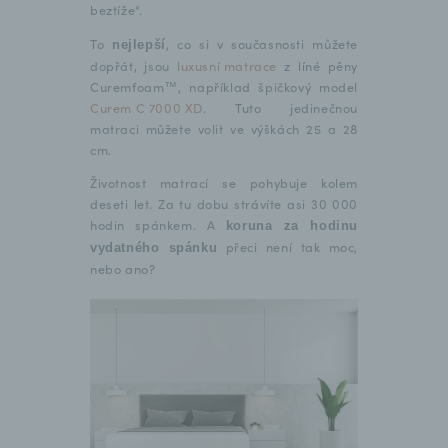
beztíže“.
To
, co si v současnosti můžete
nejlepší
dopřát, jsou
luxusní matrace
z líné pěny
Curemfoam™, například špičkový model
Curem C 7000 XD
. Tuto jedinečnou
matraci můžete volit ve výškách 25 a 28
cm.
Životnost matrací se pohybuje kolem
deseti let. Za tu dobu strávíte asi 30 000
hodin spánkem. A
koruna za hodinu
přeci není tak moc,
vydatného spánku
nebo ano?