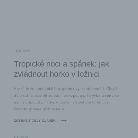
10.6.2026
Tropické noci a spánek: jak
zvládnout horko v ložnici
Horké letní noci dokážou spánek výrazně zhoršit. Člověk
déle usíná, častěji se budí, odkopává přikrývku a ráno se
necítí odpočatý, i když v posteli strávil dostatek času.
Kvalitní spánek přitom není…
ZOBRAZIT CELÝ ČLÁNEK
5.5.2026