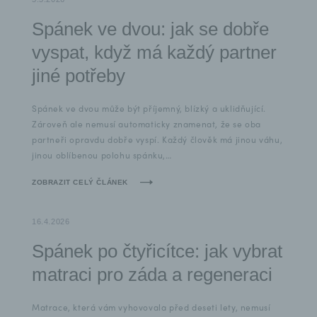
Spánek ve dvou: jak se dobře
vyspat, když má každý partner
jiné potřeby
Spánek ve dvou může být příjemný, blízký a uklidňující.
Zároveň ale nemusí automaticky znamenat, že se oba
partneři opravdu dobře vyspí. Každý člověk má jinou váhu,
jinou oblíbenou polohu spánku,…
ZOBRAZIT CELÝ ČLÁNEK
16.4.2026
Spánek po čtyřicítce: jak vybrat
matraci pro záda a regeneraci
Matrace, která vám vyhovovala před deseti lety, nemusí