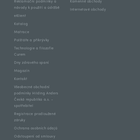
Reklamační podmínky a
Kamenné obchody
návody k použití a údržbě
Internetové obchody
eKlient
Katalog
Matrace
Polštáře a přikrývky
Technologie a filozofie
Curem
Dny zdravého spaní
Magazín
Kontakt
Všeobecné obchodní
podmínky Hilding Anders
Česká republika a.s. -
spotřebitel
Registrace prodloužené
záruky
Ochrana osobních údajů
Odstoupení od smlouvy