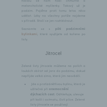
hlavou se nám hodí chmurné a
melancholické myšlenky. Takový už je
podzim. Pojďme proti tomu letos něco
udělat. Léky na všechny potíže najdeme
v přírodě. Stačí se jen rozhlédnout.
Seznamte se s
pěti podzimními
, které využijete od kořene po
bylinkami
listy.
Jitrocel
Zelené listy jitrocele můžeme na polích a
loukách sbírat od jara do podzimu, dokud
nepřijde velká zima, která jim nesvědčí.
Jde o protizánětlivou bylinu, která je
užitečná při
onemocnění
. Odhleňuje, ulevuje
dýchacích cest
při kašli i astmatu, čistí plíce. Zelené
listy jitrocele se používají