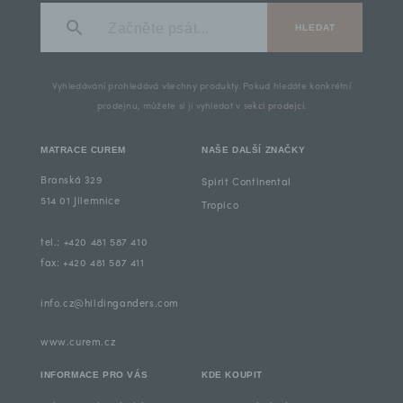
HLEDAT
Vyhledávání prohledává všechny produkty. Pokud hledáte konkrétní
prodejnu, můžete si ji vyhledat v
sekci prodejci
.
MATRACE CUREM
NAŠE DALŠÍ ZNAČKY
Branská 329
Spirit Continental
514 01 Jilemnice
Tropico
tel.: +420 481 587 410
fax: +420 481 587 411
info.cz@hildinganders.com
www.curem.cz
INFORMACE PRO VÁS
KDE KOUPIT