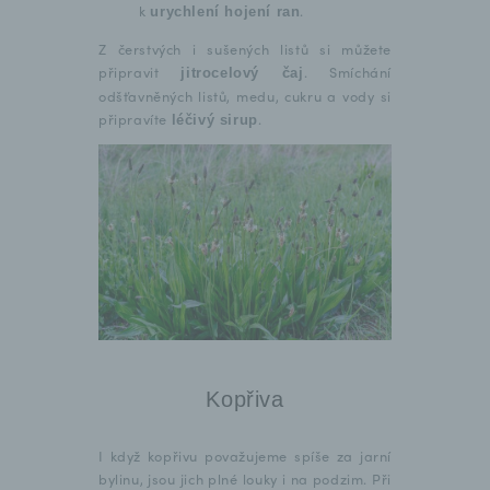
k
.
urychlení hojení ran
Z čerstvých i sušených listů si můžete
připravit
. Smíchání
jitrocelový čaj
odšťavněných listů, medu, cukru a vody si
připravíte
.
léčivý sirup
Kopřiva
I když kopřivu považujeme spíše za jarní
bylinu, jsou jich plné louky i na podzim. Při