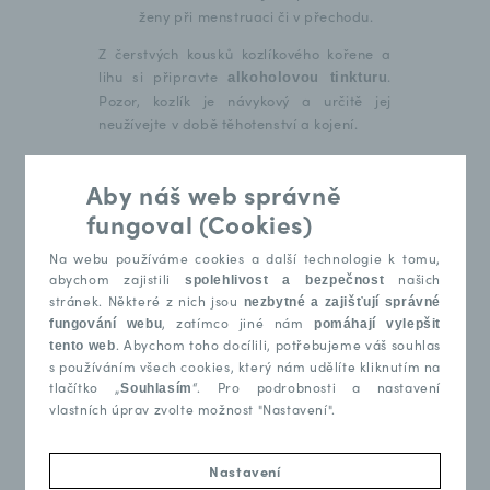
ženy při menstruaci či v přechodu.
Z čerstvých kousků kozlíkového kořene a
lihu si připravte
.
alkoholovou tinkturu
Pozor, kozlík je návykový a určitě jej
neužívejte v době těhotenství a kojení.
Aby náš web správně
Šípky
fungoval (Cookies)
Šípky, plody růže šípkové, se v letošním
Na webu používáme cookies a další technologie k tomu,
roce začínají červenat už na začátku září.
abychom zajistili
našich
spolehlivost a bezpečnost
Počkejte si však až budou dokonale
stránek. Některé z nich jsou
nezbytné a zajišťují správné
vyzrálé, aby měly co nejvyšší obsah
, zatímco jiné nám
fungování webu
pomáhají vylepšit
vitamínu C.
. Abychom toho docílili, potřebujeme váš souhlas
tento web
s používáním všech cookies, který nám udělíte kliknutím na
Šípky utužují fyzické i psychické
tlačítko „
“. Pro podrobnosti a nastavení
Souhlasím
zdraví,
i imunitu,
posilují nervy
vlastních úprav zvolte možnost "Nastavení".
,
pomáhají při nachlazení
onemocnění ledvin či cév a jsou
prospěšné i pro hormonální systém.
Nastavení