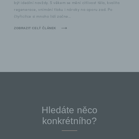
být ideální navždy. S věkem se mění citlivost těla, kvalita
regenerace, vnímání tlaku i nároky na oporu zad. Po
čtyřicítce si mnoho lidí začne…
ZOBRAZIT CELÝ ČLÁNEK
Hledáte něco
konkrétního?