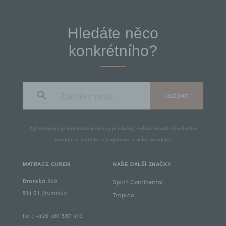
Hledáte něco
konkrétního?
HLEDAT
Vyhledávání prohledává všechny produkty. Pokud hledáte konkrétní
prodejnu, můžete si ji vyhledat v
sekci prodejci
.
MATRACE CUREM
NAŠE DALŠÍ ZNAČKY
Branská 329
Spirit Continental
514 01 Jilemnice
Tropico
tel.: +420 481 587 410