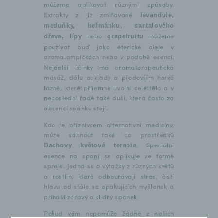
můžeme aplikovat různými způsoby.
Extrakty z již zmiňované
levandule,
meduňky, heřmánku, santalového
nebo
můžeme
dřeva, lípy
grapefruitu
používat buď jako éterické oleje v
aromalampičkách nebo v podobě esencí.
Nejdelší účinky má aromaterapeutická
masáž, dále obklady a především horké
lázně, které příjemně uvolní celé tělo a v
neposlední řadě také duši, která často za
absencí spánku stojí.
Kdo je příznivcem alternativní medicíny,
může sáhnout také do prostředků
. Speciální
Bachovy květové terapie
esence na spaní se aplikuje ve formě
spreje. Jedná se o výtažky z různých květů
a rostlin, které odbourávají stres, čistí
hlavu od stále se opakujících myšlenek a
přináší zdravý a klidný spánek.
Pokud vám nepomůže žádné z našich