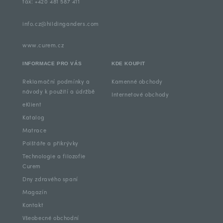
fax: +420 481 587 411
info.cz@hildinganders.com
www.curem.cz
INFORMACE PRO VÁS
KDE KOUPIT
Reklamační podmínky a
Kamenné obchody
návody k použití a údržbě
Internetové obchody
eKlient
Katalog
Matrace
Polštáře a přikrývky
Technologie a filozofie
Curem
Dny zdravého spaní
Magazín
Kontakt
Všeobecné obchodní