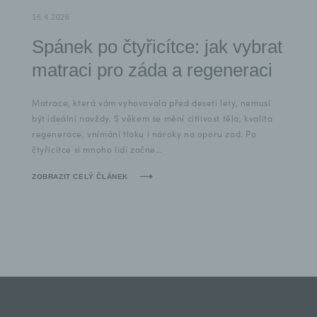
16.4.2026
Spánek po čtyřicítce: jak vybrat
matraci pro záda a regeneraci
Matrace, která vám vyhovovala před deseti lety, nemusí
být ideální navždy. S věkem se mění citlivost těla, kvalita
regenerace, vnímání tlaku i nároky na oporu zad. Po
čtyřicítce si mnoho lidí začne…
ZOBRAZIT CELÝ ČLÁNEK