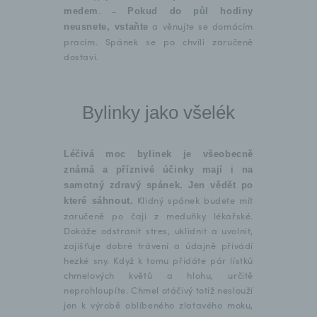
. -
medem
Pokud do půl hodiny
a věnujte se domácím
neusnete, vstaňte
pracím. Spánek se po chvíli zaručeně
dostaví.
Bylinky jako všelék
Léčivá moc bylinek je všeobecně
známá a příznivé účinky mají i na
samotný zdravý spánek. Jen vědět po
Klidný spánek budete mít
které sáhnout.
zaručeně po čaji z meduňky lékařské.
Dokáže odstranit stres, uklidnit a uvolnit,
zajišťuje dobré trávení a údajně přivádí
hezké sny. Když k tomu přidáte pár lístků
chmelových květů a hlohu, určitě
neprohloupíte. Chmel otáčivý totiž neslouží
jen k výrobě oblíbeného zlatavého moku,