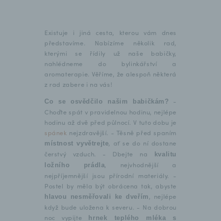
Existuje i jiná cesta, kterou vám dnes
představíme. Nabízíme několik rad,
kterými se řídily už naše babičky,
nahlédneme do bylinkářství a
aromaterapie. Věříme, že alespoň některá
z rad zabere i na vás!
-
Co se osvědčilo našim babičkám?
Choďte spát v pravidelnou hodinu, nejlépe
hodinu až dvě před půlnocí. V tuto dobu je
spánek
nejzdravější. - Těsně před spaním
, ať se do ní dostane
místnost vyvětrejte
čerstvý vzduch. - Dbejte na
kvalitu
, nejvhodnější a
ložního prádla
nejpříjemnější jsou přírodní materiály. -
Postel by měla být obrácena tak, abyste
, nejlépe
hlavou nesměřovali ke dveřím
když bude uložena k severu. - Na dobrou
noc vypijte
hrnek teplého mléka s