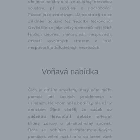
ale jeho hořčiny a silice zklidňují nervovou
soustavu při rozčilení a podráždění.
Působí jako sedativum. Už po staletí se ke
zklidnění používá též třezalka tečkovaná.
Osvědčila se jako velký pomocník při léčbě
lehčích depresí, melancholií, nespavosti,
úzkostí vyvolaných stresem a také
nespavosti a žaludečních neurózách.
Voňavá nabídka
Čich je dalším smyslem, který nám může
pomoci při častých problémech s
usínáním. Nejenom naše babičky, ale už i v
antickém Římě věděli, že
sáček se
dokáže přivolat
sušenou levandulí
klidný, zdravý a plnohodnotný spánek.
Dnes se nabídka aromaterapeutických
pomůcek velmi rozšířila a oblíbené vůně