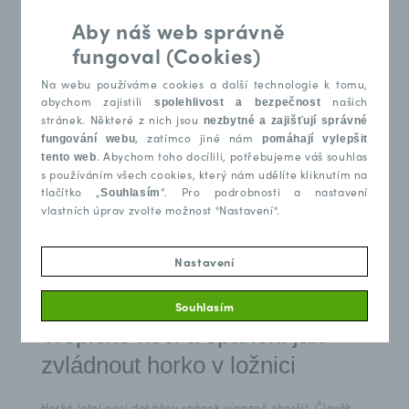
doporučení, zkuste se před podáním
Aby náš web správně
farmaceutik obrátit na odborníky z oblasti
kognitivně behaviorální terapie nebo
fungoval (Cookies)
akupunktury. Budete překvapeni, jaké
Na webu používáme cookies a další technologie k tomu,
další prostředky na zdravý spánek
abychom zajistili
našich
spolehlivost a bezpečnost
zabírají!
stránek. Některé z nich jsou
nezbytné a zajišťují správné
, zatímco jiné nám
fungování webu
pomáhají vylepšit
. Abychom toho docílili, potřebujeme váš souhlas
tento web
s používáním všech cookies, který nám udělíte kliknutím na
tlačítko „
“. Pro podrobnosti a nastavení
Souhlasím
vlastních úprav zvolte možnost "Nastavení".
Nastavení
10.6.2026
Souhlasím
Tropické noci a spánek: jak
zvládnout horko v ložnici
Horké letní noci dokážou spánek výrazně zhoršit. Člověk