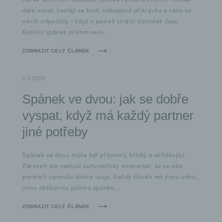
déle usíná, častěji se budí, odkopává přikrývku a ráno se
necítí odpočatý, i když v posteli strávil dostatek času.
Kvalitní spánek přitom není…
ZOBRAZIT CELÝ ČLÁNEK
5.5.2026
Spánek ve dvou: jak se dobře
vyspat, když má každý partner
jiné potřeby
Spánek ve dvou může být příjemný, blízký a uklidňující.
Zároveň ale nemusí automaticky znamenat, že se oba
partneři opravdu dobře vyspí. Každý člověk má jinou váhu,
jinou oblíbenou polohu spánku,…
ZOBRAZIT CELÝ ČLÁNEK